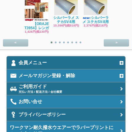
シルバーラメ ス
シルバーラ
ブラックラメ
テカSV-8用
メ ステカSV-8用
テカSV-8
【ORAJE
10,098円(税918円)
2,376円(税216円)
2,376円(税21
T3954】レンガ
1,426円(税130円)
<
>
会員メニュー
メールマガジン登録・解除
ご利用ガイド
支払い方法 / 配送方法 / 会社概要
お問い合せ
プライバシーポリシー
ワークマン耐久撥水ウエアーでラバープリントに