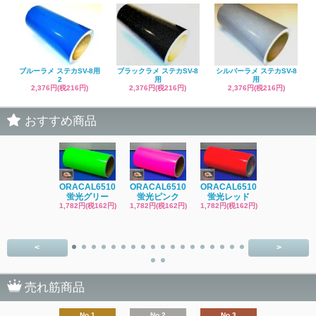
ブルーラメ ステカSV-8用
ブラックラメ ステカSV-8
シルバーラメ ステカSV-8
2
用
用
2,376円(税216円)
2,376円(税216円)
2,376円(税216円)
おすすめ商品
ORACAL6510
ORACAL6510
ORACAL6510
ORACAL65
蛍光グリー
蛍光ピンク
蛍光レッド
蛍光レッ
1,782円(税162円)
1,782円(税162円)
1,782円(税162円)
1,782円(税16
<
>
売れ筋商品
No.1
No.2
No.3
No.4