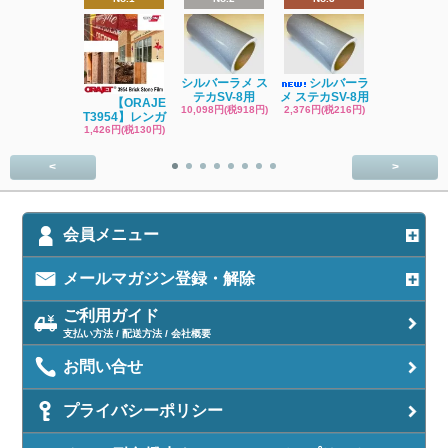
シルバーラメ ス
シルバーラ
ブラックラメ
テカSV-8用
メ ステカSV-8用
テカSV-8
【ORAJE
10,098円(税918円)
2,376円(税216円)
2,376円(税21
T3954】レンガ
1,426円(税130円)
<
>
会員メニュー
メールマガジン登録・解除
ご利用ガイド
支払い方法 / 配送方法 / 会社概要
お問い合せ
プライバシーポリシー