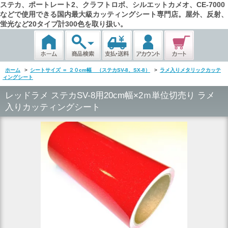
ステカ、ポートレート2、クラフトロボ、シルエットカメオ、CE-7000
などで使用できる国内最大級カッティングシート専門店。屋外、反射、
蛍光など20タイプ計300色を取り扱い。
ホーム
>
シートサイズ ＝ ２０cm幅 （ステカSV-8、SX-8）
>
ラメ入りメタリックカッテ
ィングシート
レッドラメ ステカSV-8用20cm幅×2ｍ単位切売り ラメ
入りカッティングシート