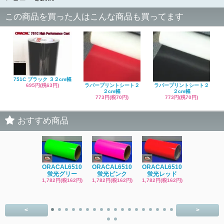
この商品を買った人はこんな商品も買ってます
751C ブラック ３２cm幅
ラバープリントシート２
ラバープリントシート２
695円(税63円)
２cm幅
２cm幅
773円(税70円)
773円(税70円)
おすすめ商品
ORACAL6510
ORACAL6510
ORACAL6510
ORACAL65
蛍光グリー
蛍光ピンク
蛍光レッド
蛍光レッ
1,782円(税162円)
1,782円(税162円)
1,782円(税162円)
1,782円(税16
<
>