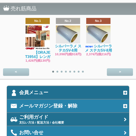
売れ筋商品
No.1
No.2
No.3
No.4
シルバーラメ ス
シルバーラ
ブラックラメ
テカSV-8用
メ ステカSV-8用
テカSV-8
【ORAJE
10,098円(税918円)
2,376円(税216円)
2,376円(税21
T3954】レンガ
1,426円(税130円)
<
>
会員メニュー
メールマガジン登録・解除
ご利用ガイド
支払い方法 / 配送方法 / 会社概要
お問い合せ