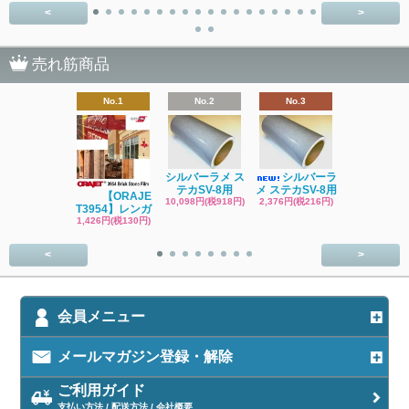
<
>
売れ筋商品
No.1
No.2
No.3
No.4
シルバーラメ ス
シルバーラ
ブラックラメ
テカSV-8用
メ ステカSV-8用
テカSV-8
【ORAJE
10,098円(税918円)
2,376円(税216円)
2,376円(税21
T3954】レンガ
1,426円(税130円)
<
>
会員メニュー
メールマガジン登録・解除
ご利用ガイド
支払い方法 / 配送方法 / 会社概要