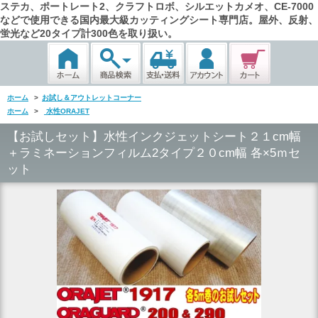
ステカ、ポートレート2、クラフトロボ、シルエットカメオ、CE-7000
などで使用できる国内最大級カッティングシート専門店。屋外、反射、
蛍光など20タイプ計300色を取り扱い。
ホーム
>
お試し＆アウトレットコーナー
ホーム
>
水性ORAJET
【お試しセット】水性インクジェットシート２１cm幅
＋ラミネーションフィルム2タイプ２０cm幅 各×5ｍセ
ット