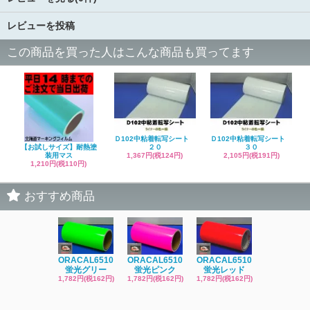
レビューを投稿
この商品を買った人はこんな商品も買ってます
Ｄ102中粘着転写シート
Ｄ102中粘着転写シート
【お試しサイズ】耐熱塗
２０
３０
装用マス
1,367円(税124円)
2,105円(税191円)
1,210円(税110円)
おすすめ商品
ORACAL6510
ORACAL6510
ORACAL6510
ORACAL65
蛍光グリー
蛍光ピンク
蛍光レッド
蛍光レッ
1,782円(税162円)
1,782円(税162円)
1,782円(税162円)
1,782円(税16