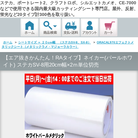
ステカ、ポートレート2、クラフトロボ、シルエットカメオ、CE-7000
などで使用できる国内最大級カッティングシート専門店。屋外、反射、
蛍光など20タイプ計300色を取り扱い。
ホーム
>
シートサイズ ＝ ２０cm幅 （ステカSV-8、SX-8）
>
ORACAL970エフェクトメ
タリックシート（メタリックラメ・マジョーラカラー）
【エア抜きかんたん！RAタイプ】ネイカー(パールホワ
イト) ステカSV-8用20cm幅×2ｍ単位切売