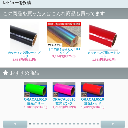
レビューを投稿
この商品を買った人はこんな商品も買ってます
【エア抜きかんたん！RA
カッティング用シート ブ
カッティング用シート レ
タイプ
ラック
ッド
3,024円(税275円)
1,663円(税151円)
1,663円(税151円)
おすすめ商品
ORACAL6510
ORACAL6510
ORACAL6510
ORACAL65
蛍光グリー
蛍光ピンク
蛍光レッド
蛍光レッ
1,782円(税162円)
1,782円(税162円)
1,782円(税162円)
1,782円(税16
<
>