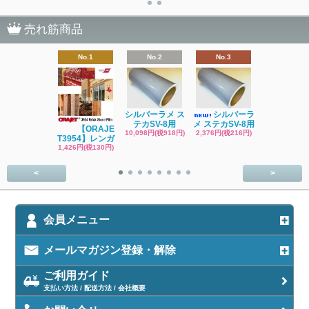
売れ筋商品
No.1
No.2
No.3
No.4
シルバーラメ ス
シルバーラ
ブラックラメ
テカSV-8用
メ ステカSV-8用
テカSV-8
【ORAJE
10,098円(税918円)
2,376円(税216円)
2,376円(税21
T3954】レンガ
1,426円(税130円)
<
>
会員メニュー
メールマガジン登録・解除
ご利用ガイド
支払い方法 / 配送方法 / 会社概要